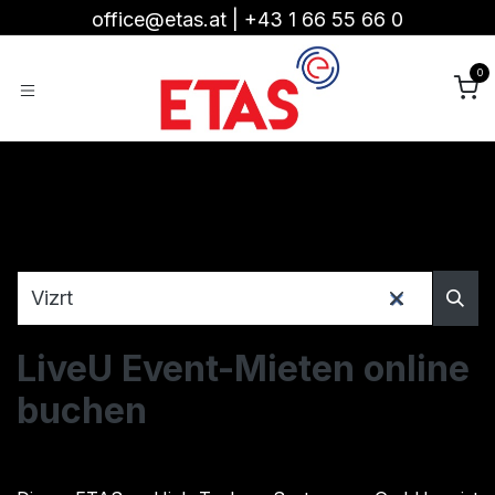
Zum Inhalt springen
office@etas.at
|
+43 1 66 55 66 0
0
LiveU Event-Mieten online
buchen